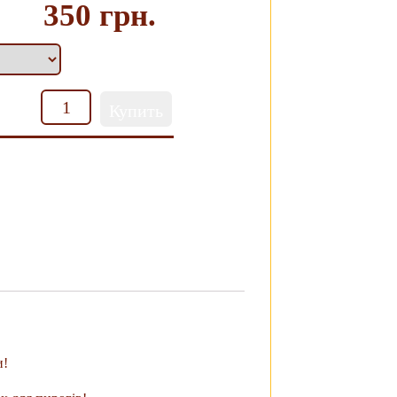
350 грн.
Кількість
Купить
адкие пироги
и!