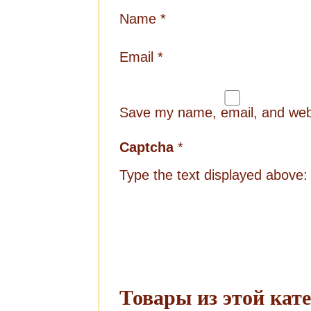
Name
*
Email
*
Save my name, email, and websi
Captcha
*
Type the text displayed above:
Товары из этой кат