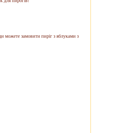
к для пирогів!
жди можете замовити пиріг з яблуками з