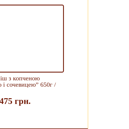
Кіш з копченою
 і сочевицею” 650г /
475 грн.
Купить