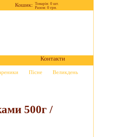
Товарів: 0 шт.
Кошик:
Разом: 0 грн.
Контакти
ареники
Пісне
Великдень
ами 500г /