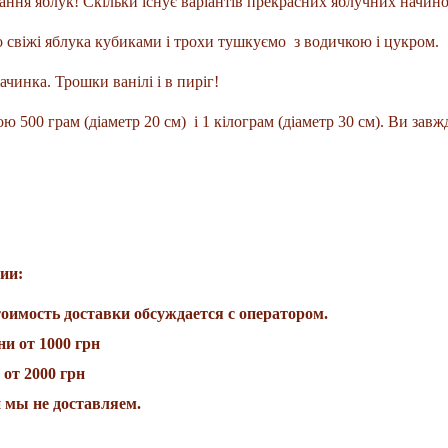
ання яблук! Скільки існує варіантів прекрасних яблучних начино
о свіжі яблука кубиками і трохи тушкуємо
з водичкою і цукром.
ачинка. Трошки ванілі і в пиріг!
ю 500 грам (діаметр 20 см) і 1 кілограм (діаметр 30 см). Ви зав
ии:
оимость доставки обсуждается с оператором.
ни от 1000 грн
 от 2000 грн
н мы не доставляем.