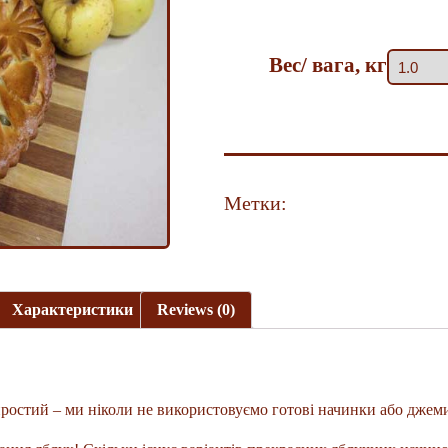
Вес/ вага, кг
Метки:
Пироги
сл
Характеристики
Reviews (0)
ростий – ми ніколи не використовуємо готові начинки або джем