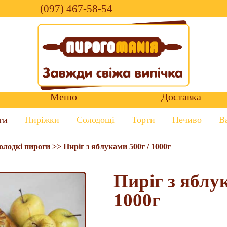
(097) 467-58-54
Меню
Доставка
ги
Пиріжки
Солодощі
Торти
Печиво
В
олодкі пироги
>>
Пиріг з яблуками 500г / 1000г
Пиріг з яблук
1000г