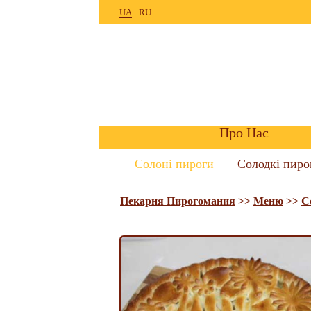
UA
RU
Про Нас
Солоні пироги
Солодкі пиро
Пекарня Пирогомания
>>
Меню
>>
С