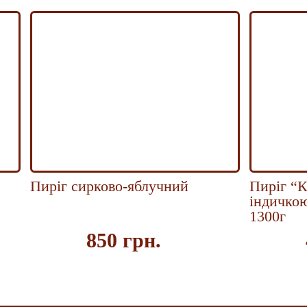
Пиріг сирково-яблучний
Пиріг “
індичкою
1300г
850 грн.
ть
Купить