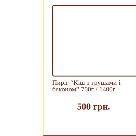
Пиріг “Кіш з грушами і
беконом” 700г / 1400г
500 грн.
Купи