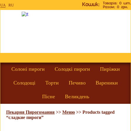
Товарів: 0 шт.
Кошик:
UA
RU
Разом: 0 грн.
Солоні пироги
Солодкі пироги
Пиріжки
Солодощі
Торти
Печиво
Вареники
Пісне
Великдень
Пекарня Пирогомания
>>
Меню
>>
Products tagged
“сладкие пироги”