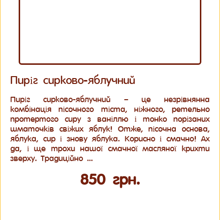
Пиріг сирково-яблучний
Пиріг сирково-яблучний – це незрівнянна
комбінація пісочного тіста, ніжного, ретельно
протертого сиру з ваніллю і тонко порізаних
шматочків свіжих яблук! Отже, пісочна основа,
яблука, сир і знову яблука. Корисно і смачно! Ах
да, і ще трохи нашої смачної масляної крихти
зверху. Традиційно ...
850 грн.
Купить