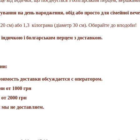
ще від індички, що поєднується з болгарським перцем, вершками
тування на день народження, обід або просто для сімейної вече
20 см) або 1,3 кілограма (діаметр 30 см). Обирайте до вподоби!
 індичкою і болгарським перцем з доставкою.
ии:
оимость доставки обсуждается с оператором.
ни от 1000 грн
 от 2000 грн
н мы не доставляем.