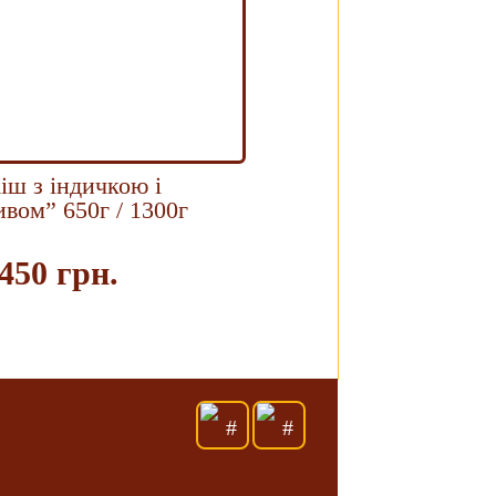
іш з індичкою і
вом” 650г / 1300г
450 грн.
Купить