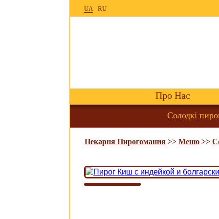
UA
RU
Про Нас
Солоні пироги
Солодкі пиро
Пекарня Пирогомания
>>
Меню
>>
С