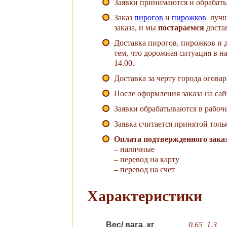
Заявки принимаются и обрабатыв
Заказ
пирогов
и
пирожков
лучше
заказа, и мы
постараемся
доста
Доставка пирогов, пирожков и д
тем, что дорожная ситуация в н
14.00.
Доставка за черту города огова
После оформления заказа на сай
Заявки обрабатываются в рабоче
Заявка считается принятой толь
Оплата подтвержденного заказ
– наличные
– перевод на карту
– перевод на счет
Характеристики
Вес/ вага, кг
0.65, 1.3