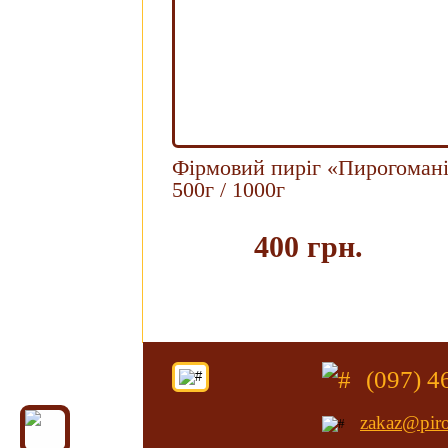
Фірмовий пиріг «Пирогоман
500г / 1000г
400 грн.
Купи
(097) 
zakaz@pir