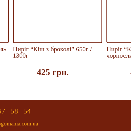
ія»
Пиріг “Кіш з броколі” 650г /
Пиріг “К
1300г
чорносли
425 грн.
ть
Купить
467 58 54
ogomania.com.ua