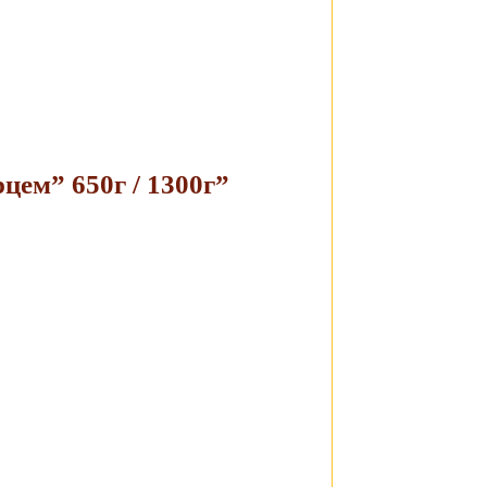
рцем” 650г / 1300г”