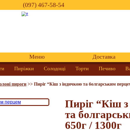
(097) 467-58-54
Меню
Доставка
ги
Пиріжки
Солодощі
Торти
Печиво
В
олоні пироги
>>
Пиріг “Кіш з індичкою та болгарським перцем
Пиріг “Кіш з
та болгарсь
650г / 1300г