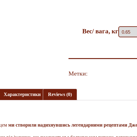
Вес/ вага, кг
Метки:
Пироги
Характеристики
Reviews (0)
рцем
ми створили надихнувшись легендарними рецептами Дже