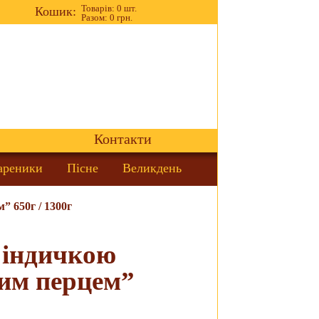
Товарів: 0 шт.
Кошик:
Разом: 0 грн.
Контакти
ареники
Пісне
Великдень
” 650г / 1300г
 індичкою
ким перцем”