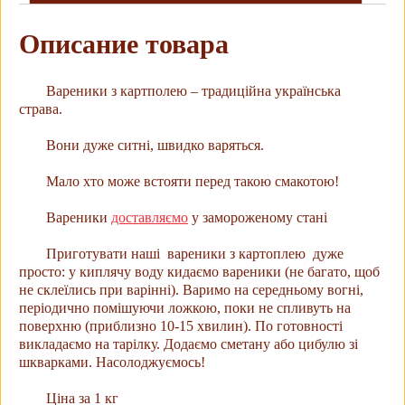
Описание товара
Вареники з картполею – традиційна українська
страва.
Вони дуже ситні, швидко варяться.
Мало хто може встояти перед такою смакотою!
Вареники
доставляємо
у замороженому стані
Приготувати наші вареники з картоплею дуже
просто: у киплячу воду кидаємо вареники (не багато, щоб
не склеїлись при варінні). Варимо на середньому вогні,
періодично помішуючи ложкою, поки не спливуть на
поверхню (приблизно 10-15 хвилин). По готовності
викладаємо на тарілку. Додаємо сметану або цибулю зі
шкварками. Насолоджуємось!
Ціна за 1 кг