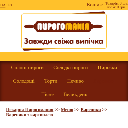
Товарів: 0 шт.
Кошик:
UA
RU
Разом: 0 грн.
Солоні пироги
Солодкі пироги
Пиріжки
Солодощі
Торти
Печиво
Вареники
Пісне
Великдень
Пекарня Пирогомания
>>
Меню
>>
Вареники
>>
Вареники з картоплею