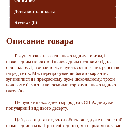
Описание
Доставка та оплата
Reviews (0)
Описание товара
Брауні можна назвати і шоколадним тортом, і
шоколадним пирогом, і шоколадним печивом згідно з
оригіналом. І, звичайно ж, існують сотні різних рецептів і
інгредієнтів. Ми, перепробувавши багато варіанти,
зупинилися на прекрасному дуже шоколадному, трохи
вологому бісквіті з волоськими горіхами і шоколадною
глазур’ю.
Це чудове шоколадне твір родом з США, де дуже
популярний вид цього десерту.
Цей десерт для тих, хто любить тане, дуже насичений
шоколадний смак. При необхідності, ми наріжемо для вас