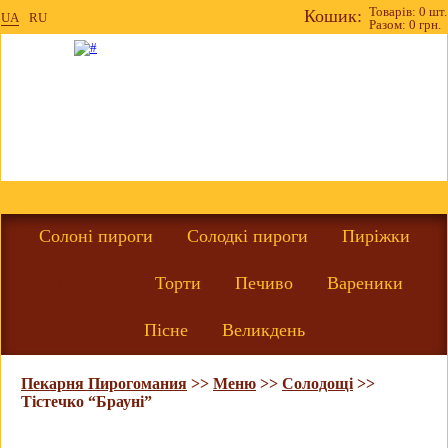
Товарів: 0 шт.
Кошик:
UA
RU
Разом: 0 грн.
Солоні пироги
Солодкі пироги
Пиріжки
Солодощі
Торти
Печиво
Вареники
Пісне
Великдень
Пекарня Пирогомания
>>
Меню
>>
Солодощі
>>
Тістечко “Брауні”