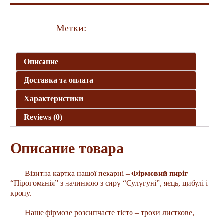
Метки:
Пироги
сулугуни
Описание
Доставка та оплата
Характеристики
Reviews (0)
Описание товара
Візитна картка нашої пекарні –
Фірмовий пиріг
“Пірогоманія” з начинкою з сиру “Сулугуні”, яєць, цибулі і
кропу.
Наше фірмове розсипчасте тісто – трохи листкове,