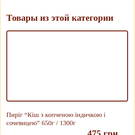
Товары из этой категории
Пиріг “Кіш з копченою індичкою і
сочевицею” 650г / 1300г
475 грн.