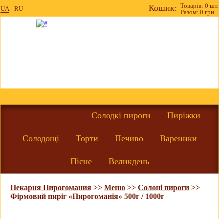
Товарів: 0 шт.
Кошик:
UA
RU
Разом: 0 грн.
Солоні пироги
Солодкі пироги
Пиріжки
Солодощі
Торти
Печиво
Вареники
Пісне
Великдень
Пекарня Пирогомания
>>
Меню
>>
Солоні пироги
>>
Фірмовий пиріг «Пирогоманія» 500г / 1000г