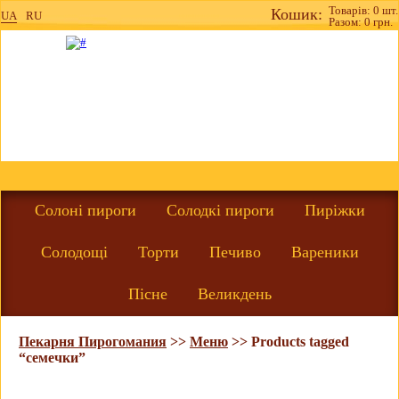
Товарів: 0 шт.
Кошик:
UA
RU
Разом: 0 грн.
Солоні пироги
Солодкі пироги
Пиріжки
Солодощі
Торти
Печиво
Вареники
Пісне
Великдень
Пекарня Пирогомания
>>
Меню
>>
Products tagged
“семечки”