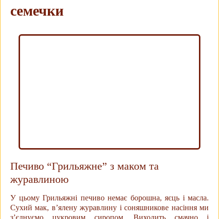
семечки
Печиво “Грильяжне” з маком та
журавлиною
У цьому Грильяжні печиво немає борошна, яєць і масла.
Сухий мак, в’ялену журавлину і соняшникове насіння ми
з’єднуємо цукровим сиропом. Виходить смачно і