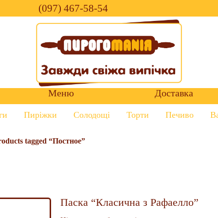
(097) 467-58-54
Меню
Доставка
ги
Пиріжки
Солодощі
Торти
Печиво
В
roducts tagged “Постное”
Паска “Класична з Рафаелло”