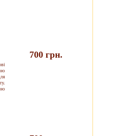
700 грн.
ові
ною
Купить
ля
ту.
гою