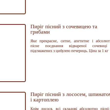
Пиріг пісний з сочевицею та
грибами
Яке прекрасне, ситне, апетитне і абсолют
пісне поєднання відвареної сочевиці
підсмажених з цибулею печериць. Ціна за 1 кг
Пиріг пісний з лососем, шпинато
і картоплею
Крім лосося, всі складові абсолютно пісні