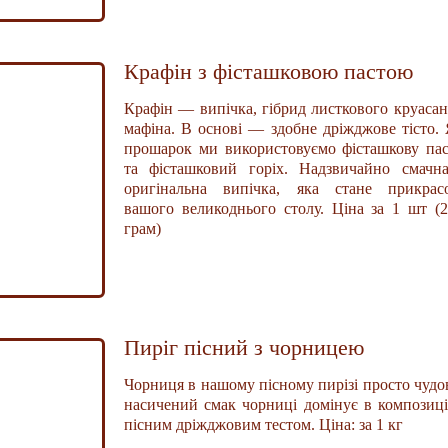
Крафін з фісташковою пастою
Крафін — випічка, гібрид листкового круасан
мафіна. В основі — здобне дріжджове тісто.
прошарок ми використовуємо фісташкову па
та фісташковий горіх. Надзвичайно смачна
оригінальна випічка, яка стане прикрас
вашого великоднього столу. Ціна за 1 шт (
грам)
Пиріг пісний з чорницею
Чорниця в нашому пісному пирізі просто чудо
насичений смак чорниці домінує в композиці
пісним дріжджовим тестом. Ціна: за 1 кг