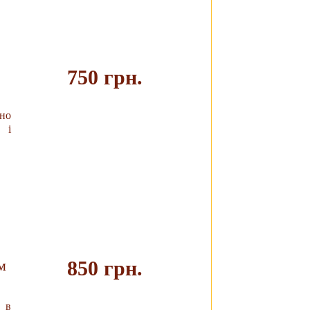
750 грн.
но
Купить
 і
м
850 грн.
: в