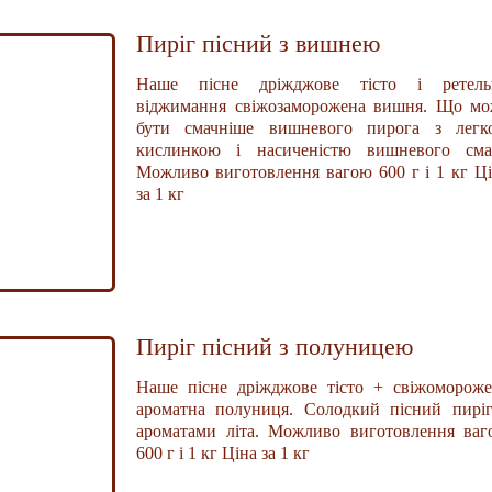
Пиріг пісний з вишнею
Наше пісне дріжджове тісто і ретель
віджимання свіжозаморожена вишня. Що мо
бути смачніше вишневого пирога з легк
кислинкою і насиченістю вишневого сма
Можливо виготовлення вагою 600 г і 1 кг Ц
за 1 кг
Пиріг пісний з полуницею
Наше пісне дріжджове тісто + свіжомороже
ароматна полуниця. Солодкий пісний пиріг
ароматами літа. Можливо виготовлення ваг
600 г і 1 кг Ціна за 1 кг