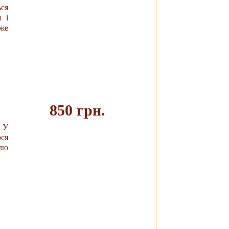
Купить
ся
 і
же
850 грн.
. У
ося
Купить
лю