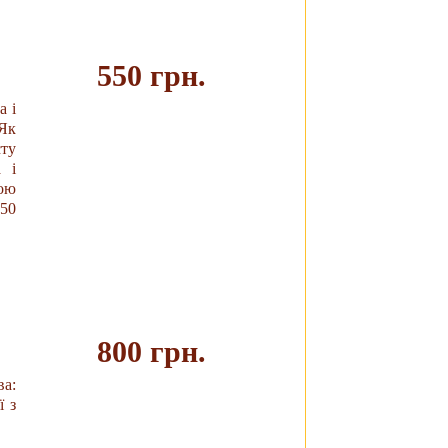
550 грн.
а і
 Як
Купить
сту
 і
ою
250
800 грн.
ва:
ї з
Купить