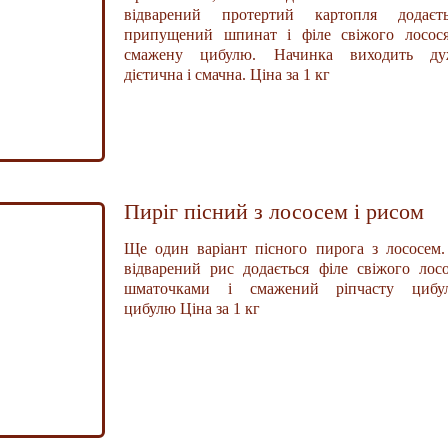
відварений протертий картопля додаєть
припущений шпинат і філе свіжого лосося
смажену цибулю. Начинка виходить ду
дієтична і смачна. Ціна за 1 кг
Пиріг пісний з лососем і рисом
Ще один варіант пісного пирога з лососем
відварений рис додається філе свіжого лос
шматочками і смажений ріпчасту цибу
цибулю Ціна за 1 кг