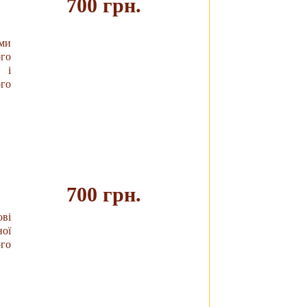
700 грн.
ми
Купить
го
 і
ого
700 грн.
ові
ної
Купить
ого