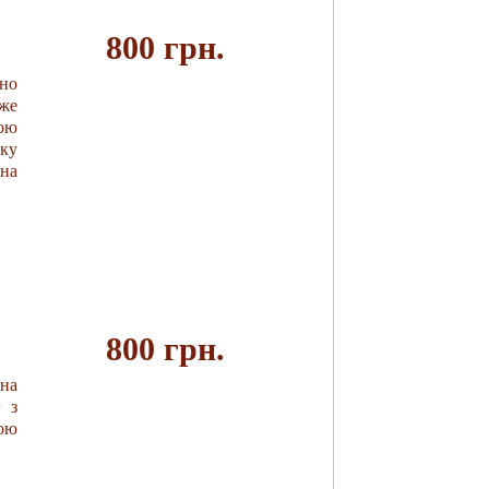
800 грн.
но
же
Купить
ою
ку
іна
800 грн.
на
 з
Купить
ою