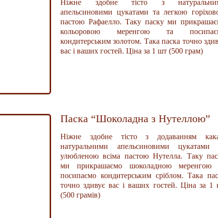
Ніжне здобне тісто з натуральни
апельсиновими цукатами та легкою горіхов
пастою Рафаелло. Таку паску ми прикрашає
кольоровою меренгою та посипає
кондитерським золотом. Така паска точно зди
вас і ваших гостей. Ціна за 1 шт (500 грам)
Паска “Шоколадна з Нутеллою”
Ніжне здобне тісто з додаванням кака
натуральними апельсиновими цукатами 
улюбленою всіма пастою Нутелла. Таку пас
ми прикрашаємо шоколадною меренгою 
посипаємо кондитерським сріблом. Така па
точно здивує вас і ваших гостей. Ціна за 1
(500 грамів)