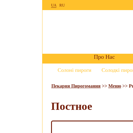
UA
RU
Про Нас
Солоні пироги
Солодкі пиро
Пекарня Пирогомания
>>
Меню
>>
P
Постное