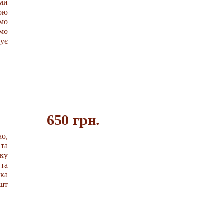
ми
ою
Купить
мо
мо
вує
650 грн.
о,
та
Купить
ку
та
ска
 шт