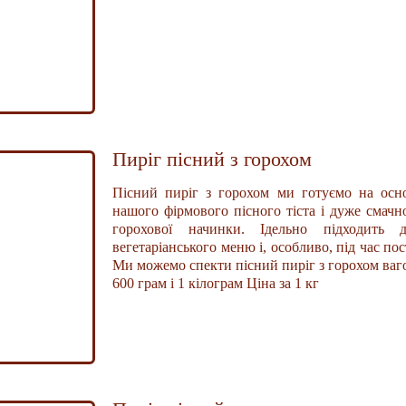
Пиріг пісний з горохом
Пісний пиріг з горохом ми готуємо на осн
нашого фірмового пісного тіста і дуже смач
горохової начинки. Ідельно підходить д
вегетаріанського меню і, особливо, під час пос
Ми можемо спекти пісний пиріг з горохом ва
600 грам і 1 кілограм Ціна за 1 кг