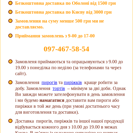
Безкоштовна доставка по Оболоні від 1500 грн
Безкоштовна доставка по Києву від 3000 грн
Замовлення на суму менше 500 грн ми не
доставляємо.
Приймання замовлень з 9-00 до 17-00
097-467-58-54
Замовленя приймаються та опрацьовуються з 9.00 до
19.00 з понеділка по неділю (за телефонами та через
сайт).
Замовлення
пирогів
та
пиріжків
краще робити за
добу. Замовлення
тортів
– мінімум за дві доби. Однак
Ви завжди можете зателефонувати в день замовлення
і ми будемо
намагатися
доставити вам пироги або
пиріжки в той же день (при умові достатнього часу
для виготовлення та доставки).
Доставка пирогів, пиріжків та іншої нашої продукції
відбувається кожного дня з 10.00 до 19.00 в межах
Києва. В зв’язку із складною ситуацією на шляхах