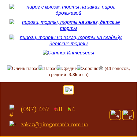
(
44
голосов,
средний:
3.86
из 5)
(097) 467 58 54
zakaz@pirogomania.com.ua