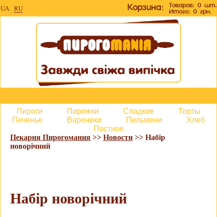
Товаров: 0 шт.
Корзина:
UA
RU
Итого: 0 грн.
Пироги
Пирожки
Сладкое
Торты
Печенье
Вареники
Пельмени
Хлеб
Постное
Пекарня Пирогомания
>>
Новости
>> Набір
новорічний
Набір новорічний